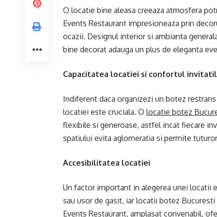
O locatie bine aleasa creeaza atmosfera pot
Events Restaurant impresioneaza prin decorul
ocazii. Designul interior si ambianta generala
bine decorat adauga un plus de eleganta ev
Capacitatea locatiei si confortul invitati
Indiferent daca organizezi un botez restrans
locatiei este cruciala. O
locatie botez Bucur
flexibile si generoase, astfel incat fiecare in
spatiului evita aglomeratia si permite tutur
Accesibilitatea locatiei
Un factor important in alegerea unei locatii es
sau usor de gasit, iar locatii botez Bucuresti
Events Restaurant, amplasat convenabil, ofera