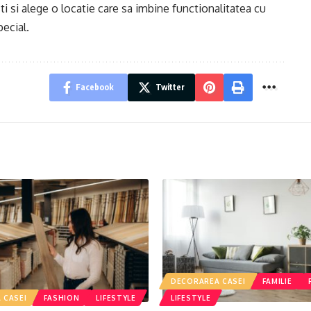
ti si alege o locatie care sa imbine functionalitatea cu
ecial.
Facebook
Twitter
DECORAREA CASEI
FAMILIE
 CASEI
FASHION
LIFESTYLE
LIFESTYLE