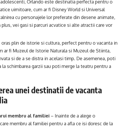
 adolescenti, Orlando este destinatia perfecta pentru o
ematice uimitoare, cum ar fi Disney World si Universal
talnirea cu personajele lor preferate din desene animate,
s, vei gasi si parcuri acvatice si alte atractii care vor
oras plin de istorie si cultura, perfect pentru o vacanta in
m ar fi Muzeul de Istorie Naturala si Muzeul de Stiinta,
invata si de a se distra in acelasi timp. De asemenea, poti
 la schimbarea garzii sau poti merge la teatru pentru a
erea unei destinatii de vacanta
lia
arui membru al familiei
– Inainte de a alege o
ecare membru al familiei pentru a afla ce isi doresc de la