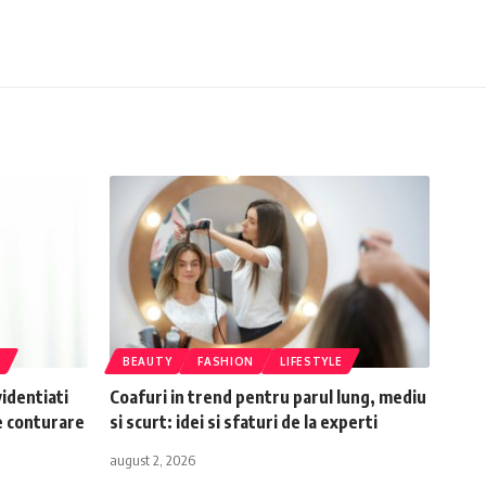
E
BEAUTY
FASHION
LIFESTYLE
identiati
Coafuri in trend pentru parul lung, mediu
e conturare
si scurt: idei si sfaturi de la experti
august 2, 2026