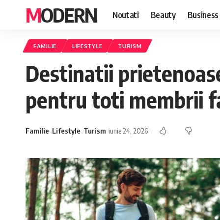
MODERN
Noutati
Beauty
Business
FAMILIE
LIFESTYLE
TURISM
Destinatii prietenoase
pentru toti membrii f
Familie
Lifestyle
Turism
iunie 24, 2026